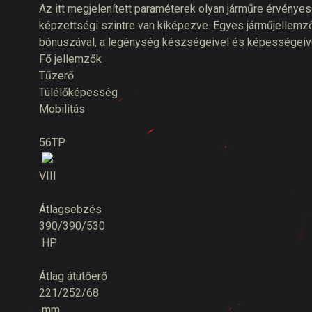
Az itt megjelenített paraméterek olyan járműre érvény
képzettségi szintre van kiképezve. Egyes járműjellemző
bónuszával, a legénység készségeivel és képességeivel,
Fő jellemzők
Tűzerő
Túlélőképesség
Mobilitás
56TP
VIII
Átlagsebzés
390/390/530
HP
Átlag átütőerő
221/252/68
mm