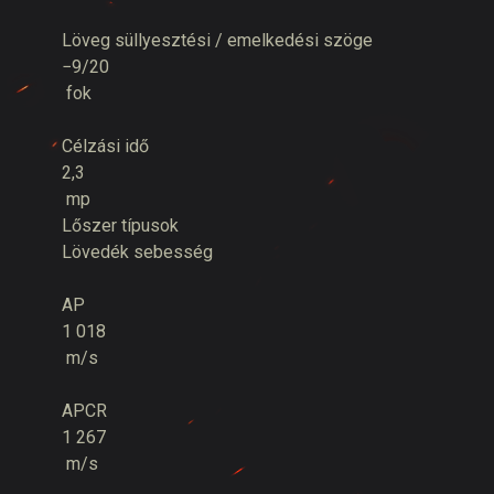
Löveg süllyesztési / emelkedési szöge
−9/20
fok
Célzási idő
2,3
mp
Lőszer típusok
Lövedék sebesség
AP
1 018
m/s
APCR
1 267
m/s