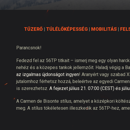
Twitch Drops útmuta
TŰZERŐ
|
TÚLÉLŐKÉPESSÉG
|
MOBILITÁS
|
FEL
Parancsnok!
Fedezd fel az 56TP titkait – ismerj meg egy olyan har
nehéz és a közepes tankok jellemzőit. Haladj végig a B
az izgalmas újdonságot ingyen
! Aranyért vagy szabad X
jutalomhoz férhetsz hozzá, beleértve az egyedi Carmen 
is szerezhetsz.
A fejezet július 21. 07:00 (CEST) és júl
A Carmen de Bisonte stílus, amelyet a középkori költész
meg. A stílus tökéletesen illeszkedik az 56TP-hez, amely