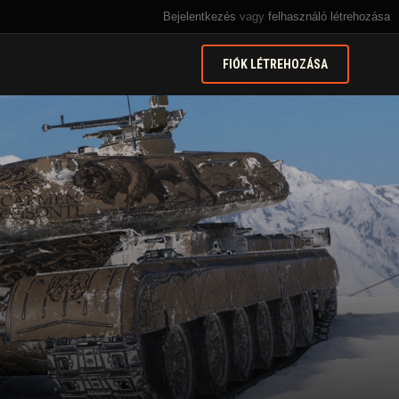
Bejelentkezés
vagy
felhasználó létrehozása
FIÓK LÉTREHOZÁSA