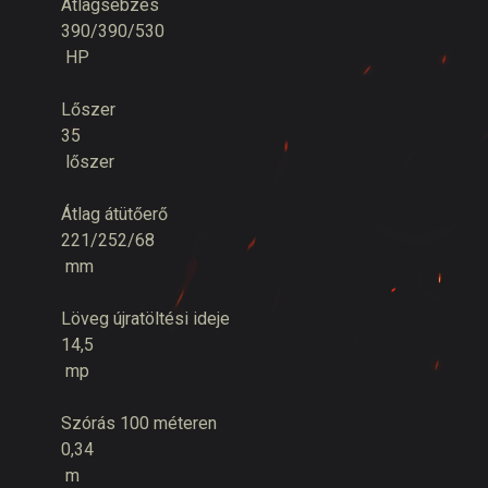
Átlagsebzés
390/390/530
HP
Lőszer
35
lőszer
Átlag átütőerő
221/252/68
mm
Löveg újratöltési ideje
14,5
mp
Szórás 100 méteren
0,34
m