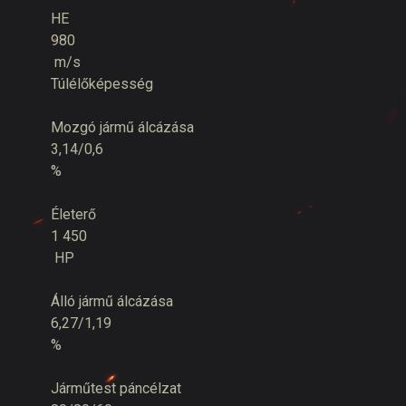
HE
980
m/s
Túlélőképesség
Mozgó jármű álcázása
3,14/0,6
%
Életerő
1 450
HP
Álló jármű álcázása
6,27/1,19
%
Járműtest páncélzat