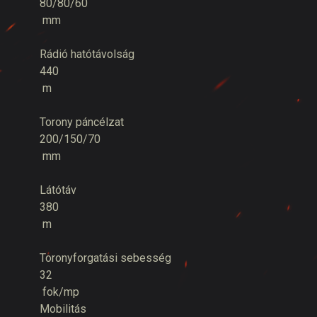
80/80/60
mm
Rádió hatótávolság
440
m
Torony páncélzat
200/150/70
mm
Látótáv
380
m
Toronyforgatási sebesség
32
fok/mp
Mobilitás