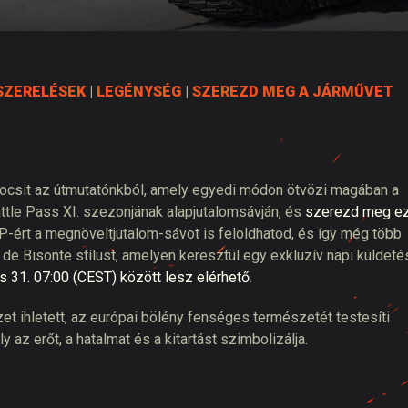
tó
SZERELÉSEK
|
LEGÉNYSÉG
|
SZEREZD MEG A JÁRMŰVET
ckocsit az útmutatónkból, amely egyedi módon ötvözi magában a
attle Pass XI. szezonjának alapjutalomsávján, és
szerezd meg ez
P-ért a megnöveltjutalom-sávot is feloldhatod, és így még több
de Bisonte stílust, amelyen keresztül egy exkluzív napi küldeté
ius 31. 07:00 (CEST) között lesz elérhető
.
et ihletett, az európai bölény fenséges természetét testesíti
 az erőt, a hatalmat és a kitartást szimbolizálja.