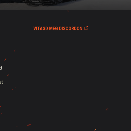
VITASD MEG DISCORDON
t
st