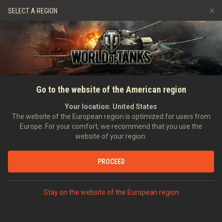
Játékok
Szolgáltatások
Ajándékbolt
SELECT A REGION
Barát ajánlása
Fair Play irányelvek
Zene
Ügyfélszolgálat
Discord
Wargaming.net játékközpont
Mod Hub
Twitch Drops útmutató
FŐOLDAL
HÍREK
ÁLTALÁNOS HÍREK
WoT plusz: Ingyenes
Go to the website of the American region
Média
próbaidőszak és új
Your location:
United States
The website of the European region is optimized for users from
felszerelési segéd
Europe. For your comfort, we recommend that you use the
website of your region.
2024-09-11
PROCEED
VITASD MEG DISCORDON
Stay on the website of the European region