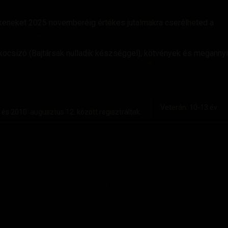
keneket 2025 novemberéig értékes jutalmakra cserélheted a
ckocsizó (Bajtársak nulladik készséggel), kötvények és megannyi
Veterán: 10-13 év
 és 2010. augusztus 12. között regisztráltak.