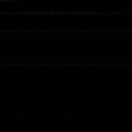
et
, valamint
válogatott játékbeli tartalmakat
kap. Ezeket a to
mponensek, fantasztikus 3D- és 2D-stílusok, egy univerzális har
ről áthelyezett felhasználói fiókok számára, amelyeket 2010. január 30.