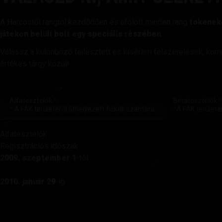
A Harcostól rangtól kezdődően és afölött minden rang
tokenek
játékon belüli bolt egy speciális részében
.
Válassz a különböző fejlesztett és kísérleti felszerelések, ko
értékes tárgy közül!
Alfatesztelők
*
Bétatesztelők
*
*
A FÁK területéről áthelyezett fiókok számára
*
A FÁK területé
Alfatesztelők
Regisztrációs időszak
2009. szeptember 1
-től
2010. január 29
-ig