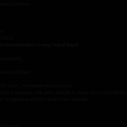
Garázsférőhely
VI.
T-50-2
A következőket is meg fogod kapni:
Legénység
Garázsférőhely
3D-stílus: „Halhatatlan klasszikusok”
Ezek a járművek csak akkor érhetők el, ha az előző időszakban
A szolgálatban eltöltött évekért járó tokenek
KÖTVÉNY