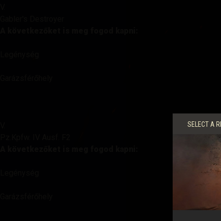
V.
Gabler's Destroyer
A következőket is meg fogod kapni:
Legénység
Garázsférőhely
SELECT A R
V.
Pz.Kpfw. IV Ausf. F2
A következőket is meg fogod kapni:
Legénység
Garázsférőhely