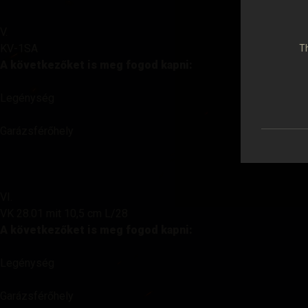
V.
KV-1SA
Th
A következőket is meg fogod kapni:
Legénység
Garázsférőhely
VI.
VK 28.01 mit 10,5 cm L/28
A következőket is meg fogod kapni:
Legénység
Garázsférőhely