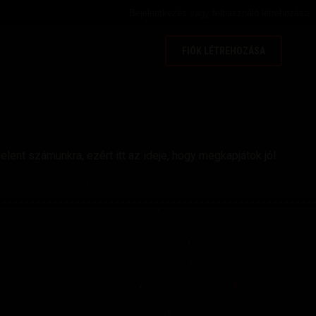
Bejelentkezés
vagy
felhasználó létrehozása
FIÓK LÉTREHOZÁSA
lent számunkra, ezért itt az ideje, hogy megkapjátok jól