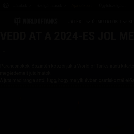
Játékok
Szolgáltatások
Ajándékbolt
Ügyfélszolgálat
JÁTÉK
ÚTMUTATÓK
KL
VEDD ÁT A 2024-ES JÓL 
Töltsd le most
Útmutató újoncoknak
Er
–
Bónusz kódok beváltása
Általános útmutató
Vi
Parancsnokok, őszintén köszönjük a World of Tanks iránti kitart
Hírek
Játék gazdaság
Kl
megérdemelt jutalmatok.
A jutalmad rangja attól függ, hogy melyik évben csatlakoztál elő
Értékelések
Fiók biztonság
Klá
Frissítések
Eredmények
Tankopédia
Fair Play irányelvek
Zene
Wargaming.net játékk