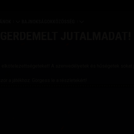
ÁNOK
BAJNOKSÁGOK
KÖZÖSSÉG
MEGÉRDEMELT JUTALMADAT!
ődítmény
Profilom
lágtérkép
Játékosok keresése
ó elkötelezettségeteket! A szenvedélyetek és hűségetek sokat je
án értékelések
Barát ajánlása
ször a játékhoz. Görgess le a részletekért!
n portál
Discord
Mod Hub
Média
özpont