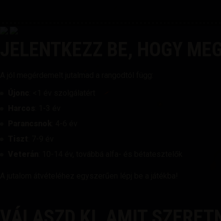
JELENTKEZZ BE, HOGY ME
A jól megérdemelt jutalmad a rangodtól függ:
Újonc
: <1 év szolgálatért
Harcos
: 1-3 év
Parancsnok
: 4-6 év
Tiszt
: 7-9 év
Veterán
: 10-14 év, továbbá alfa- és bétatesztelők
A jutalom átvételéhez egyszerűen lépj be a játékba!
VÁLASZD KI, AMIT SZERET