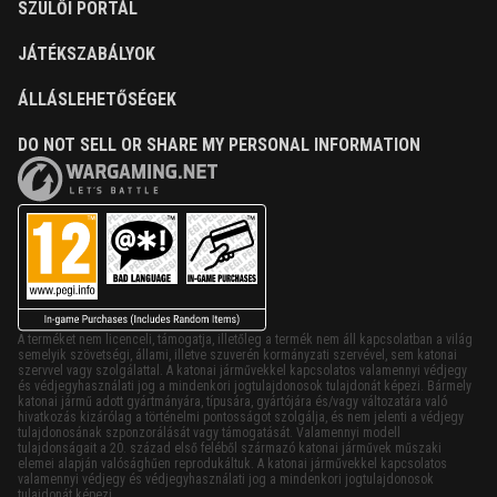
SZÜLŐI PORTÁL
JÁTÉKSZABÁLYOK
ÁLLÁSLEHETŐSÉGEK
DO NOT SELL OR SHARE MY PERSONAL INFORMATION
A terméket nem licenceli, támogatja, illetőleg a termék nem áll kapcsolatban a világ
semelyik szövetségi, állami, illetve szuverén kormányzati szervével, sem katonai
szervvel vagy szolgálattal. A katonai járművekkel kapcsolatos valamennyi védjegy
és védjegyhasználati jog a mindenkori jogtulajdonosok tulajdonát képezi. Bármely
katonai jármű adott gyártmányára, típusára, gyártójára és/vagy változatára való
hivatkozás kizárólag a történelmi pontosságot szolgálja, és nem jelenti a védjegy
tulajdonosának szponzorálását vagy támogatását. Valamennyi modell
tulajdonságait a 20. század első feléből származó katonai járművek műszaki
elemei alapján valósághűen reprodukáltuk. A katonai járművekkel kapcsolatos
valamennyi védjegy és védjegyhasználati jog a mindenkori jogtulajdonosok
tulajdonát képezi.