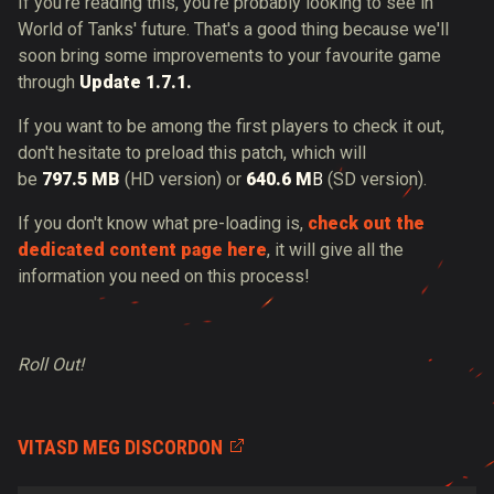
If you're reading this, you're probably looking to see in
World of Tanks' future. That's a good thing because we'll
soon bring some improvements to your favourite game
through
Update
1.7.1.
If you want to be among the first players to check it out,
don't hesitate to preload this patch, which will
be
797.5
MB
(HD version) or
640.6 M
B
(SD version).
If you don't know what pre-loading is,
check out the
dedicated content page here
, it will give all the
information you need on this process!
Roll Out!
VITASD MEG DISCORDON