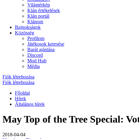
Világtérkép
Klán értékelések
Klán portál
Klánom
Bajnokságok
Közösség
Profilom
Játékosok keresése
Barát ajánlása
Discord
Mod Hub
Média
Fiók létrehozása
Fiók létrehozása
Főoldal
Hírek
Általános hírek
May Top of the Tree Special: V
2018-04-04