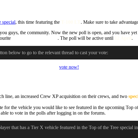
 special
, this time featuring the
T-100 LT
. Make sure to take advantage
y you guys, the community. Now the new poll is open, and you have yet a
vourite
Tier X tank destroyer
. The poll will be active until
12 April
.
tton below to go to the relevant thread to cast your vote:
vote now!
ech line, an increased Crew XP acquisition on their crews, and two
spec
te for the vehicle you would like to see featured in the upcoming Top of
 able to vote in the polls after logging in on the forums.
layer that has a Tier X vehicle featured in the Top of the Tree special i