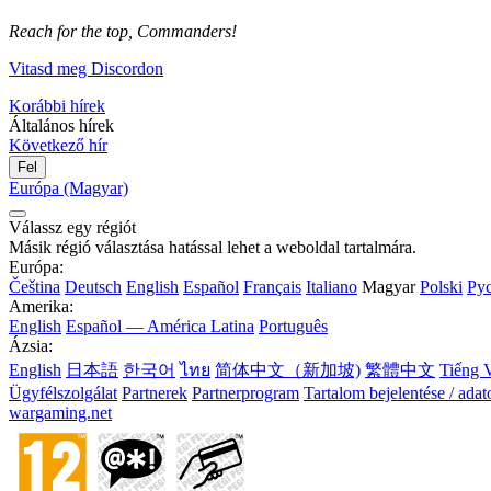
Reach for the top, Commanders!
Vitasd meg Discordon
Korábbi hírek
Általános hírek
Következő hír
Fel
Európa (Magyar)
Válassz egy régiót
Másik régió választása hatással lehet a weboldal tartalmára.
Európa:
Čeština
Deutsch
English
Español
Français
Italiano
Magyar
Polski
Ру
Amerika:
English
Español — América Latina
Português
Ázsia:
English
日本語
한국어
ไทย
简体中文（新加坡)
繁體中文
Tiếng V
Ügyfélszolgálat
Partnerek
Partnerprogram
Tartalom bejelentése / adat
wargaming.net