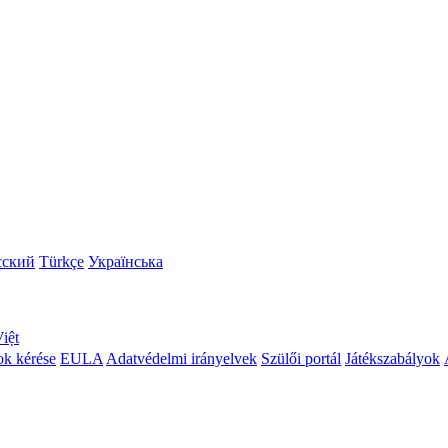
сский
Türkçe
Українська
iệt
ok kérése
EULA
Adatvédelmi irányelvek
Szülői portál
Játékszabályok