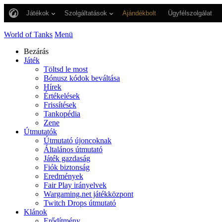
Játékok
Szolgáltatások
Ajándékbolt
Ügyfélszolgálat
World of Tanks
Menü
Bezárás
Játék
Töltsd le most
Bónusz kódok beváltása
Hírek
Értékelések
Frissítések
Tankopédia
Zene
Útmutatók
Útmutató újoncoknak
Általános útmutató
Játék gazdaság
Fiók biztonság
Eredmények
Fair Play irányelvek
Wargaming.net játékközpont
Twitch Drops útmutató
Klánok
Erődítmény