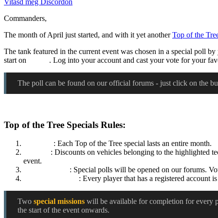
Vitasd meg Discordon
Commanders,
The month of April just started, and with it yet another
Top of the Tree
The tank featured in the current event was chosen in a special poll b
start on
1 May
. Log into your account and cast your vote for your fa
The poll can be found on our official forums - just click on the bu
Top of the Tree Specials Rules:
Duration
: Each Top of the Tree special lasts an entire month.
Bonuses
: Discounts on vehicles belonging to the highlighted t
event.
Vehicle voting
: Special polls will be opened on our forums. Vo
Voting
Eligibility
: Every player that has a registered account is
Two
special missions
will be available for completion for every p
the start of the event onwards.