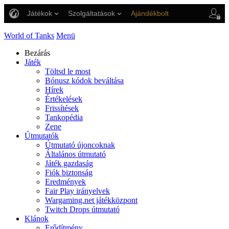
Játékok
Szolgáltatások
Ajándékbolt
Ügyfélszolgálat
World of Tanks
Menü
Bezárás
Játék
Töltsd le most
Bónusz kódok beváltása
Hírek
Értékelések
Frissítések
Tankopédia
Zene
Útmutatók
Útmutató újoncoknak
Általános útmutató
Játék gazdaság
Fiók biztonság
Eredmények
Fair Play irányelvek
Wargaming.net játékközpont
Twitch Drops útmutató
Klánok
Erődítmény