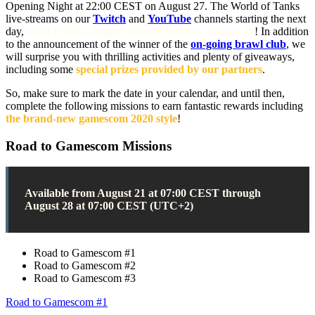
Opening Night at 22:00 CEST on August 27. The World of Tanks
live-streams on our
Twitch
and
YouTube
channels starting the next
day,
from Friday, August 28 until Sunday, August 30
! In addition
to the announcement of the winner of the
on-going brawl club
, we
will surprise you with thrilling activities and plenty of giveaways,
including some
special prizes provided by our partners
.
So, make sure to mark the date in your calendar, and until then,
complete the following missions to earn fantastic rewards including
the brand-new gamescom 2020 style
!
Road to Gamescom Missions
Available from August 21 at 07:00 CEST through
August 28 at 07:00 CEST (UTC+2)
Road to Gamescom #1
Road to Gamescom #2
Road to Gamescom #3
Road to Gamescom #1