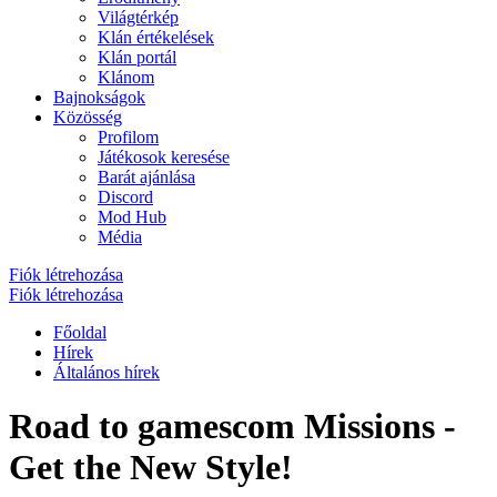
Világtérkép
Klán értékelések
Klán portál
Klánom
Bajnokságok
Közösség
Profilom
Játékosok keresése
Barát ajánlása
Discord
Mod Hub
Média
Fiók létrehozása
Fiók létrehozása
Főoldal
Hírek
Általános hírek
Road to gamescom Missions -
Get the New Style!