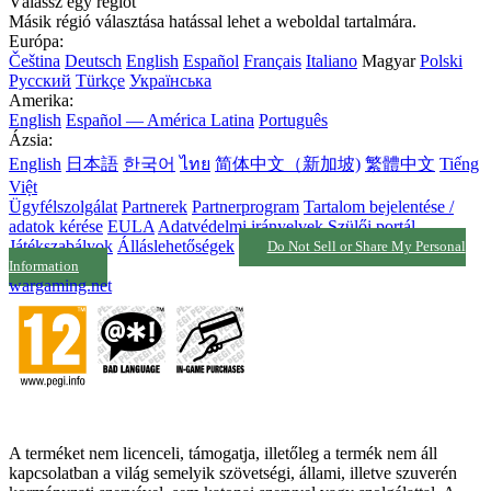
Válassz egy régiót
Másik régió választása hatással lehet a weboldal tartalmára.
Európa:
Čeština
Deutsch
English
Español
Français
Italiano
Magyar
Polski
Русский
Türkçe
Українська
Amerika:
English
Español — América Latina
Português
Ázsia:
English
日本語
한국어
ไทย
简体中文（新加坡)
繁體中文
Tiếng
Việt
Ügyfélszolgálat
Partnerek
Partnerprogram
Tartalom bejelentése /
adatok kérése
EULA
Adatvédelmi irányelvek
Szülői portál
Játékszabályok
Álláslehetőségek
Do Not Sell or Share My Personal
Information
wargaming.net
A terméket nem licenceli, támogatja, illetőleg a termék nem áll
kapcsolatban a világ semelyik szövetségi, állami, illetve szuverén