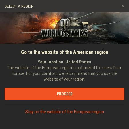
Játékok
Szolgáltatások
Ajándékbolt
SELECT A REGION
Barát ajánlása
Fair Play irányelvek
Zene
Ügyfélszolgálat
Discord
Wargaming.net játékközpont
Mod Hub
Twitch Drops útmutató
FŐOLDAL
HÍREK
ÁLTALÁNOS HÍREK
Towering Missions and
Go to the website of the American region
Média
Offers Ahead of
Your location:
United States
The website of the European region is optimized for users from
International Women's Day
Europe. For your comfort, we recommend that you use the
website of your region.
2021-03-05
PROCEED
VITASD MEG DISCORDON
Stay on the website of the European region