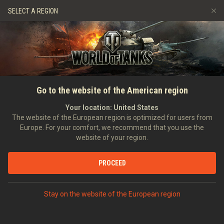
Játékok
Szolgáltatások
Ajándékbolt
SELECT A REGION
Barát ajánlása
Fair Play irányelvek
Zene
Ügyfélszolgálat
Discord
Wargaming.net játékközpont
Mod Hub
Twitch Drops útmutató
FŐOLDAL
HÍREK
ÁLTALÁNOS HÍREK
A 2024-es Ünnepi
Go to the website of the American region
Média
hadművelet: Esemény-
Your location:
United States
The website of the European region is optimized for users from
útmutató
Europe. For your comfort, we recommend that you use the
website of your region.
2023-11-27
PROCEED
VITASD MEG DISCORDON
Stay on the website of the European region