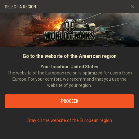
Játékok
Szolgáltatások
Ajándékbolt
SELECT A REGION
Barát ajánlása
Fair Play irányelvek
Zene
Ügyfélszolgálat
Discord
Wargaming.net játékközpont
Mod Hub
Twitch Drops útmutató
FŐOLDAL
HÍREK
ÁLTALÁNOS HÍREK
The Renaissance Event Is
Go to the website of the American region
Média
Coming to the Global Map!
Your location:
United States
The website of the European region is optimized for users from
2020-12-28
Europe. For your comfort, we recommend that you use the
website of your region.
PROCEED
VITASD MEG DISCORDON
Stay on the website of the European region
Commanders!