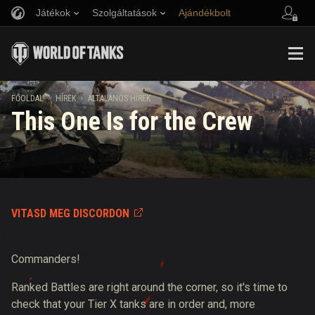
Játékok
Szolgáltatások
Ajándékbolt
Barát ajánlása
Fair Play irányelvek
Zene
Ügyfélszolgálat
Discord
Wargaming.net játékközpont
Mod Hub
Twitch Drops útmutató
FŐOLDAL
HÍREK
ÁLTALÁNOS HÍREK
This One Is for the Crew
Média
VITASD MEG DISCORDON
Commanders!
Ranked Battles are right around the corner, so it's time to
check that your Tier X tanks are in order and, more