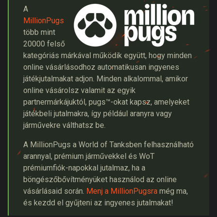
A
MillionPugs
több mint
20000 felső
kategóriás márkával működik együtt, hogy minden
online vásárlásodhoz automatikusan ingyenes
játékjutalmakat adjon. Minden alkalommal, amikor
online vásárolsz valamit az egyik
partnermárkájuktól, pugs™-okat kapsz, amelyeket
játékbeli jutalmakra, így például aranyra vagy
járművekre válthatsz be.
A MillionPugs a World of Tanksben felhasználható
arannyal, prémium járművekkel és WoT
prémiumfiók-napokkal jutalmaz, ha a
böngészőbővítményüket használod az online
vásárlásaid során.
Menj a MillionPugsra
még ma,
és kezdd el gyűjteni az ingyenes jutalmakat!