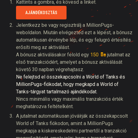
Kattints a gombra, és kövesd a linket.
AJÁNDÉKOSZTÁS
Jelentkezz be vagy regisztrálj a MillionPugs-
weboldalon. Miután elvégezted ezt a lépést, a bónusz
automatikusan érvénybe lép, és egy felugró értesítés
erősíti meg az aktiválást.
A bónusz aktiválásakor felold egy
150
jutalmat az
első tranzakciódért, amelyet a bónusz aktiválását
követő 30 napban végrehajtasz.
Ne felejtsd el összekapcsolni a World of Tanks és
MillionPugs-fiókodat, hogy megkapd a World of
Tanks-tárgyat tartalmazó ajándékodat.
Nincs minimális vagy maximális tranzakciós érték
meghatározva feltételként.
A jutalmat automatikusan jóváírják az összekapcsolt
World of Tanks fiókodon, amint a MillionPugs
megkapja a kiskereskedelmi partnertől a tranzakció