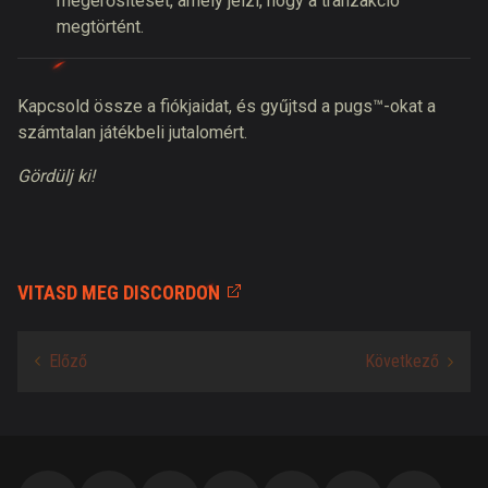
megerősítését, amely jelzi, hogy a tranzakció
megtörtént.
Kapcsold össze a fiókjaidat, és gyűjtsd a pugs™-okat a
számtalan játékbeli jutalomért.
Gördülj ki!
VITASD MEG DISCORDON