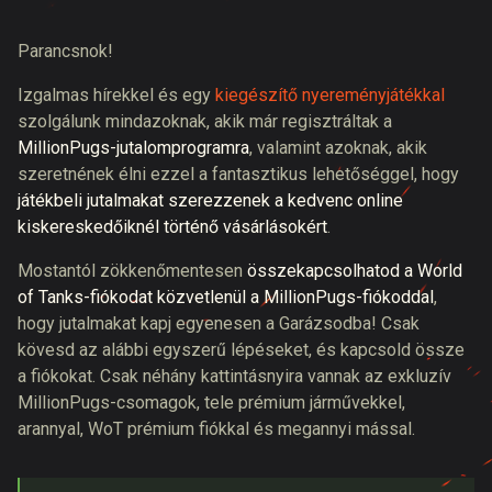
Parancsnok!
Izgalmas hírekkel és egy
kiegészítő nyereményjátékkal
szolgálunk mindazoknak, akik már regisztráltak a
MillionPugs-jutalomprogramra
, valamint azoknak, akik
szeretnének élni ezzel a fantasztikus lehetőséggel, hogy
játékbeli jutalmakat szerezzenek a kedvenc online
kiskereskedőiknél történő vásárlásokért
.
Mostantól zökkenőmentesen
összekapcsolhatod a World
of Tanks-fiókodat közvetlenül a MillionPugs-fiókoddal
,
hogy jutalmakat kapj egyenesen a Garázsodba! Csak
kövesd az alábbi egyszerű lépéseket, és kapcsold össze
a fiókokat. Csak néhány kattintásnyira vannak az exkluzív
MillionPugs-csomagok, tele prémium járművekkel,
arannyal, WoT prémium fiókkal és megannyi mással.