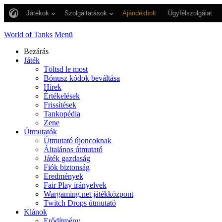
Játékok
Szolgáltatások
Ajándékbolt
Ügyfélszolgálat
World of Tanks
Menü
Bezárás
Játék
Töltsd le most
Bónusz kódok beváltása
Hírek
Értékelések
Frissítések
Tankopédia
Zene
Útmutatók
Útmutató újoncoknak
Általános útmutató
Játék gazdaság
Fiók biztonság
Eredmények
Fair Play irányelvek
Wargaming.net játékközpont
Twitch Drops útmutató
Klánok
Erődítmény