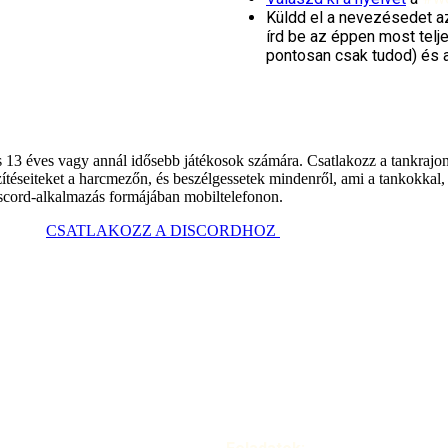
Küldd el a nevezésedet az
írd be az éppen most telje
pontosan csak tudod) és 
 13 éves vagy annál idősebb játékosok számára. Csatlakozz a tankraj
téseiteket a harcmezőn, és beszélgessetek mindenről, ami a tankokkal,
scord-alkalmazás formájában mobiltelefonon.
CSATLAKOZZ A DISCORDHOZ