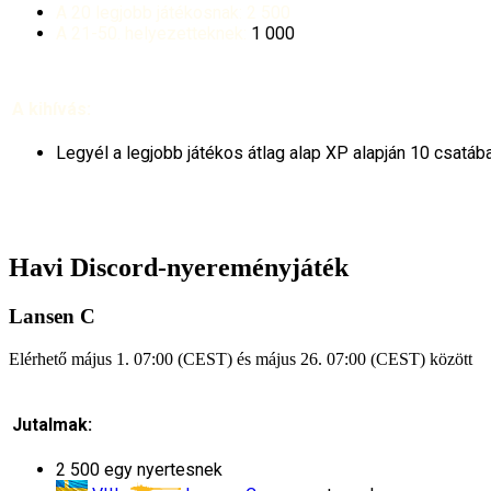
A 20 legjobb játékosnak:
2 500
A 21-50. helyezetteknek:
1 000
A kihívás:
Legyél a legjobb játékos átlag alap XP alapján 10 csatáb
Havi Discord-nyereményjáték
Lansen C
Elérhető május 1. 07:00 (CEST) és május 26. 07:00 (CEST) között
Jutalmak:
2 500
egy nyertesnek