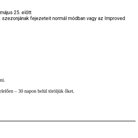
május 25. előtt
X. szezonjának fejezeteit normál módban vagy az Improved
ni.
elően – 30 napon belül töröljük őket.