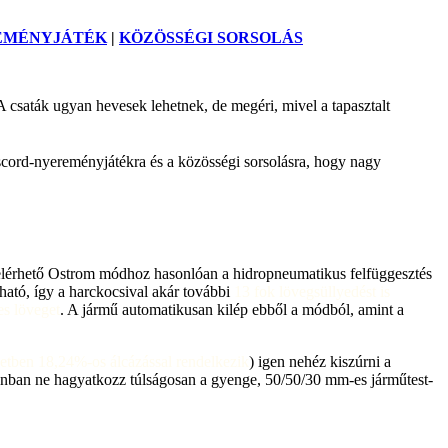
EMÉNYJÁTÉK
|
KÖZÖSSÉGI SORSOLÁS
A csaták ugyan hevesek lehetnek, de megéri, mivel a tapasztalt
Discord-nyereményjátékra és a közösségi sorsolásra, hogy nagy
l elérhető Ostrom módhoz hasonlóan a hidropneumatikus felfüggesztés
ható, így a harckocsival akár további
13 fok lövegsüllyedést is
s löveget
. A jármű automatikusan kilép ebből a módból, amint a
zetben 18,24%-os álcázással rendelkezik
) igen nehéz kiszúrni a
onban ne hagyatkozz túlságosan a gyenge, 50/50/30 mm-es járműtest-