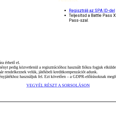
Feladatok:
Regisztrálj az SPA ID-del
Teljesítsd a Battle Pass 
Pass-szal.
a érhető el.
ményt pedig közvetlenül a regisztrációhoz használt fiókra fogjuk elkülde
ár rendelkeznek velük, játékbeli kreditkompenzációt adunk.
ényjátékhoz használjuk fel. Ezt követően – a GDPR-előírásoknak megfel
VEGYÉL RÉSZT A SORSOLÁSON