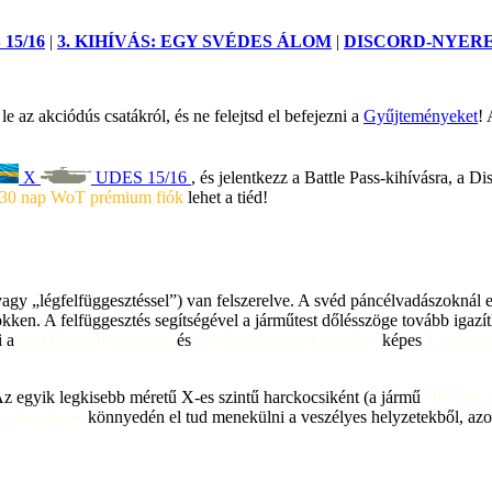
15/16
|
3. KIHÍVÁS: EGY SVÉDES ÁLOM
|
DISCORD-NYER
 az akciódús csatákról, és ne felejtsd el befejezni a
Gyűjteményeket
! 
X
UDES 15/16
, és jelentkezz a Battle Pass-kihívásra, a 
30 nap WoT prémium fiók
lehet a tiéd!
vagy „légfelfüggesztéssel”) van felszerelve. A svéd páncélvadászokná
kken. A felfüggesztés segítségével a járműtest dőlésszöge tovább igazít
i a
440 HP-s alfasebzésre
és
2808 percenkénti sebzésre
képes
120 mm-e
z egyik legkisebb méretű X-es szintű harckocsiként (a jármű
álló hely
i sebességgel
könnyedén el tud menekülni a veszélyes helyzetekből, az