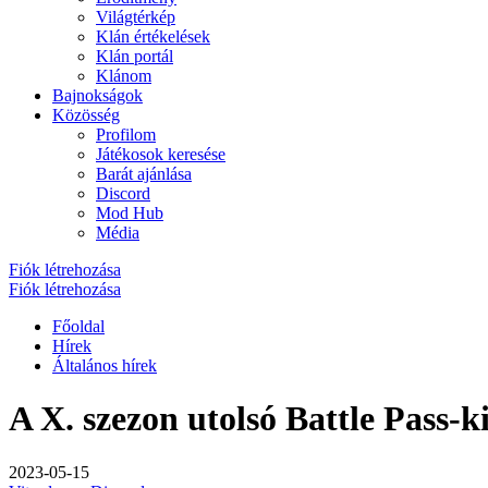
Világtérkép
Klán értékelések
Klán portál
Klánom
Bajnokságok
Közösség
Profilom
Játékosok keresése
Barát ajánlása
Discord
Mod Hub
Média
Fiók létrehozása
Fiók létrehozása
Főoldal
Hírek
Általános hírek
A X. szezon utolsó Battle Pass-k
2023-05-15