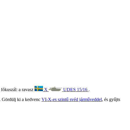
 fókuszál: a ravasz
X
UDES 15/16
.
. Gördülj ki a kedvenc
VI-X-es szintű svéd járműveddel
, és gyűjts