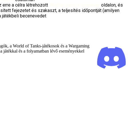
 erre a célra létrehozott
#battle-pass-x-giveaway
oldalon, és
sített fejezetet és szakaszt, a teljesítés időpontját (amilyen
a játékbeli becenevedet
ongók, a World of Tanks-játékosok és a Wargaming
 a játékkal és a folyamatban lévő eseményekkel