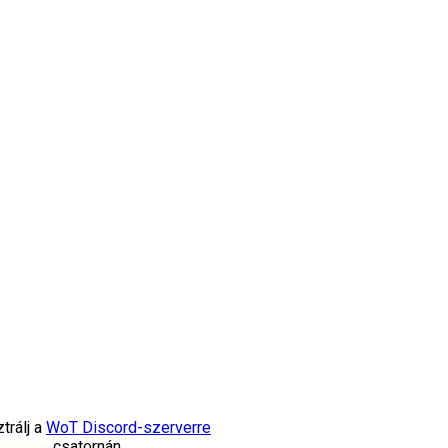
trálj a
WoT Discord-szerverre
elcome
csatornán