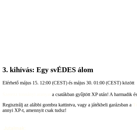
3. kihívás: Egy svÉDES álom
Elérhető május 15. 12:00 (CEST) és május 30. 01:00 (CEST) között
Szerezz tonnányi aranyat
a csatákban gyűjtött XP után! A harmadik és
Regisztrálj az alábbi gombra kattintva, vagy a játékbeli garázsban a
T
annyi XP-t, amennyit csak tudsz!
Jutalmak: