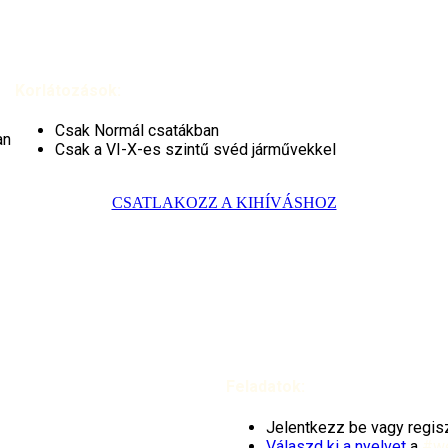
Korlátozások:
Csak Normál csatákban
an
Csak a VI-X-es szintű svéd járművekkel
CSATLAKOZZ A KIHÍVÁSHOZ
Feladatok:
Jelentkezz be vagy regisz
Válaszd ki a nyelvet
a
#w