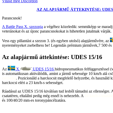
Vitasd meg Discordon
AZ ALAPJÁRMŰ ÁTTEKINTÉSE: UDES 
Parancsnok!
A Battle Pass X. szezonja
a végéhez közeledik: semmiképp se maradj le
veteránokat és az újonc parancsnokokat is hihetetlen jutalmak várják.
Vess egy pillantást a szezon 3. (és egyben utolsó) alapjárművére, az
nyereményeket zsebelhess be! Legendás prémium járművek,
7 500
és
Az alapjármű áttekintése: UDES 15/16
Az
X
UDES 15/16
hidropneumatikus felfüggesztéssel (
is automatikusan aktiválódik, amint a jármű sebessége 10 km/h alá csö
elérhetsz
. Pozicionáld a harckocsit megfelelő helyzetbe, és használd k
harckocsi eléri a 23 km/h-s sebességet.
Ráadásul az UDES 15/16 kiválóan tud lesből támadni az ellenségre. A
csatatéren, eltalálni pedig még ennél is nehezebb. A
24 km/h-s tolatás
és 100/40/20 mm-es toronypáncélzatára.