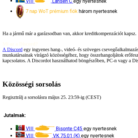
VIII
Lansen C
egy nyertesnek
7 nap WoT prémium fiók
három nyertesnek
Ha a jármű már a garázsodban van, akkor kreditkompenzációt kapsz.
Mi az a Discord?
A Discord
egy ingyenes hang-, videó- és szöveges csevegőalkalmazás
munkatársainak virágzó közösségéhez, hogy összehangoljátok erőfeszí
kapcsolatos. A Discordot használhatod böngészőben, PC-n vagy a Di
Közösségi sorsolás
Regisztrálj a sorsolásra május 25. 23:59-ig (CEST)
Jutalmak:
VIII
Bisonte C45
egy nyertesnek
VIII
VK 75.01 (K)
egy nyertesnek