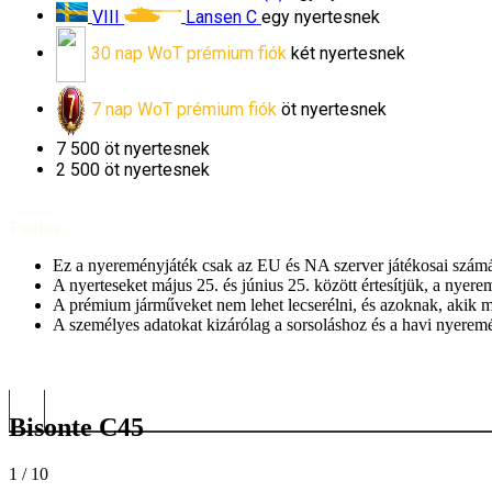
VIII
Lansen C
egy nyertesnek
30 nap WoT prémium fiók
két nyertesnek
7 nap WoT prémium fiók
öt nyertesnek
7 500
öt nyertesnek
2 500
öt nyertesnek
Fontos:
Ez a nyereményjáték csak az EU és NA szerver játékosai számár
A nyerteseket május 25. és június 25. között értesítjük, a nyere
A prémium járműveket nem lehet lecserélni, és azoknak, akik m
A személyes adatokat kizárólag a sorsoláshoz és a havi nyerem
Bisonte C45
1
/ 10