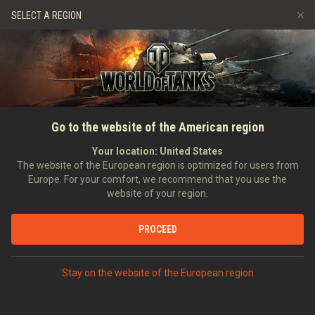
Játékok
Szolgáltatások
Ajándékbolt
SELECT A REGION
Barát ajánlása
Fair Play irányelvek
Zene
Ügyfélszolgálat
Discord
Wargaming.net játékközpont
Mod Hub
Twitch Drops útmutató
FŐOLDAL
HÍREK
ÁLTALÁNOS HÍREK
Keep Up the Fight in Battle
Go to the website of the American region
Média
Pass Season 2!
Your location:
United States
The website of the European region is optimized for users from
2020-07-17
Europe. For your comfort, we recommend that you use the
website of your region.
PROCEED
VITASD MEG DISCORDON
Stay on the website of the European region
Greetings, Commanders!