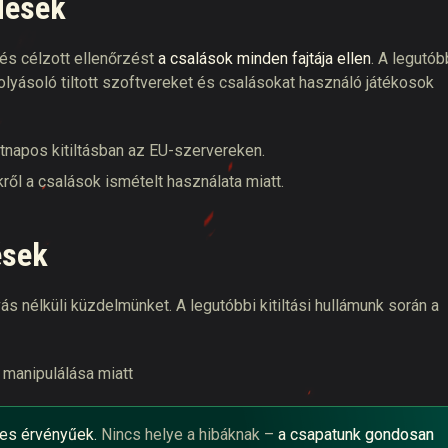
dések
ű és célzott ellenőrzést
a csalások minden fajtája ellen
. A legutób
lyásoló tiltott szoftvereket és csalásokat használó játékosok
tnapos kitiltásban az EU-szervereken.
ről a csalások ismételt használata miatt.
ések
s nélküli küzdelmünket. A legutóbbi kitiltási hullámunk során a
k manipulálása miatt
ges érvényűek.
Nincs helye a hibáknak –
a csapatunk gondosan