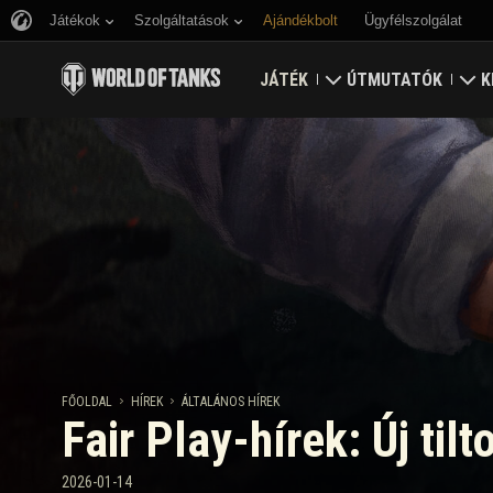
Játékok
Szolgáltatások
Ajándékbolt
Ügyfélszolgálat
JÁTÉK
ÚTMUTATÓK
K
Töltsd le most
Útmutató újoncoknak
E
Bónusz kódok beváltása
Általános útmutató
V
Hírek
Játék gazdaság
K
Értékelések
Fiók biztonság
Frissítések
Eredmények
FŐOLDAL
HÍREK
ÁLTALÁNOS HÍREK
Fair Play-hírek: Új til
Tankopédia
Fair Play irányelvek
Zene
Wargaming.net játék
2026-01-14