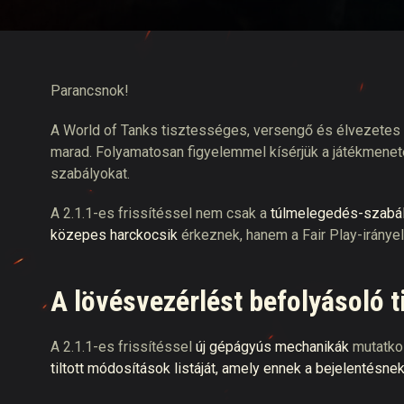
Twitch Drops útmuta
Parancsnok!
A World of Tanks tisztességes, versengő és élvezetes k
marad. Folyamatosan figyelemmel kísérjük a játékmenet
szabályokat.
A 2.1.1-es frissítéssel nem csak a
túlmelegedés-szabál
közepes harckocsik
érkeznek, hanem a Fair Play-irányelv
A lövésvezérlést befolyásoló t
A 2.1.1-es frissítéssel
új gépágyús mechanikák
mutatkoz
tiltott módosítások listáját, amely ennek a bejelentésnek