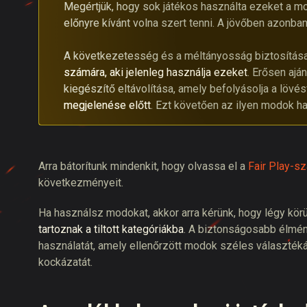
Megértjük, hogy sok játékos használta ezeket a m
előnyre kívánt volna szert tenni. A jövőben azonba
A következetesség és a méltányosság biztosítá
számára, aki jelenleg használja ezeket
. Erősen ajá
kiegészítő eltávolítása, amely befolyásolja a lövé
megjelenése előtt
. Ezt követően az ilyen modok h
Arra bátorítunk mindenkit, hogy olvassa el a
Fair Play-s
következményeit.
Ha használsz modokat, akkor arra kérünk, hogy légy körü
tartoznak a tiltott kategóriákba
. A biztonságosabb élmén
használatát, amely ellenőrzött modok széles választékát
kockázatát.