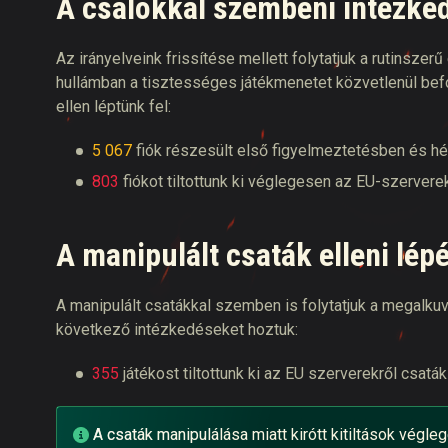
A csalókkal szembeni intézke
Az irányelveink frissítése mellett folytatjuk a rutinszer
hullámban a tisztességes játékmenetet közvetlenül befo
ellen léptünk fel:
5 067
fiók részesült első figyelmeztetésben és hé
803
fiókot tiltottunk ki véglegesen az EU-szerverek
A manipulált csaták elleni lép
A manipulált csatákkal szemben is folytatjuk a megalkuvá
következő intézkedéseket hoztuk:
355
játékost tiltottunk ki az EU szerverekről csatá
A csaták manipulálása miatt kirótt kitiltások végle