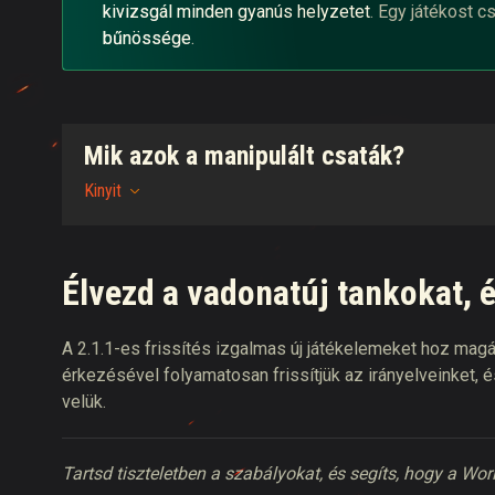
kivizsgál minden gyanús helyzetet
. Egy játékost c
bűnössége
.
Mik azok a manipulált csaták?
Kinyit
Élvezd a vadonatúj tankokat, é
A 2.1.1-es frissítés izgalmas új játékelemeket hoz mag
érkezésével folyamatosan frissítjük az irányelveinket,
velük.
Tartsd tiszteletben a szabályokat, és segíts, hogy a W