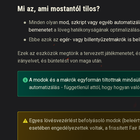
Mi az, ami mostantól tilos?
Minden olyan
mod, szkript vagy egyéb automatizál
bemenetet
a löveg hatékonyságának optimalizálás
Ebbe azok az
egér- vagy billentyűzetmakrók is be
Ezek az eszközök megtörik a tervezett játékmenetet, és 
irányelvet, és büntetést von maga után.
A modok és a makrók egyformán tiltottnak minősü
automatizálás - függetlenül attól, hogy hogyan val
Egyes lövésvezérlést befolyásoló modok (beleértv
esetében engedélyezettek voltak, a frissített Fai