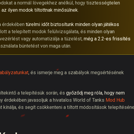
odokat a normál lövegekhez anélkül, hogy tisztességtelen
n
az ilyen modok tiltottnak minősülnek
.
sa érdekében
türelmi időt biztosítunk minden olyan játékos
nlott a telepített modok felülvizsgálata, és minden olyan
svezérlést vagy automatizálja a tüzelést,
még a 2.2-es frissítés
asználata büntetést von maga után.
zabályzatunkat
,
és ismerje meg a szabályok megsértésének
ltekintő a telepítésük során, és
győződj meg róla, hogy nem
y érdekében javasoljuk a
hivatalos World of Tanks
Mod Hub
 kínálja, és segít csökkenteni a tiltott módosítások telepítésén