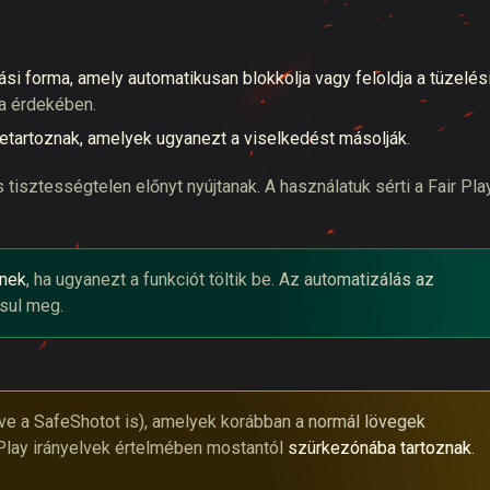
ási forma, amely
automatikusan blokkolja vagy feloldja a tüzelés
a érdekében.
letartoznak, amelyek ugyanezt a viselkedést másolják
.
tisztességtelen előnyt nyújtanak. A használatuk sérti a Fair Pla
lnek
, ha ugyanezt a funkciót töltik be. Az automatizálás az
ósul meg.
e a SafeShotot is), amelyek korábban a normál lövegek
r Play irányelvek értelmében mostantól
szürkezónába tartoznak
.