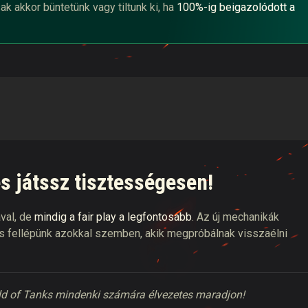
sak akkor
büntetünk
vagy
tiltunk ki, ha
100%-ig beigazolódott a
s játssz tisztességesen!
ával, de
mindig a fair play a legfontosabb
. Az új mechanikák
 és fellépünk azokkal szemben, akik megpróbálnak visszaélni
orld of Tanks mindenki számára élvezetes maradjon!