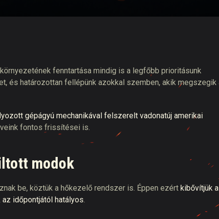
tó
örnyezetének fenntartása mindig is a legfőbb prioritásunk
et, és határozottan fellépünk azokkal szemben, akik megszegik 
yozott gépágyú mechanikával felszerelt vadonatúj amerikai
eink fontos frissítései is.
iltott modok
nak be, köztük a hőkezelő rendszer is. Éppen ezért
kibővítjük a
 az időpontjától hatályos
.