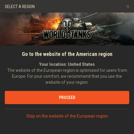
Játékok
Szolgáltatások
Ajándékbolt
SELECT A REGION
Barát ajánlása
Fair Play irányelvek
Zene
Ügyfélszolgálat
Discord
Wargaming.net játékközpont
Mod Hub
Twitch Drops útmutató
FŐOLDAL
HÍREK
ÁLTALÁNOS HÍREK
Készülj fel az Aquino Tank
Go to the website of the American region
Média
Weekendre: dropok,
Your location:
United States
The website of the European region is optimized for users from
küldetések és egyebek!
Europe. For your comfort, we recommend that you use the
website of your region.
PROCEED
VITASD MEG DISCORDON
Stay on the website of the European region