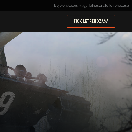
Bejelentkezés
vagy
felhasználó létrehozása
FIÓK LÉTREHOZÁSA