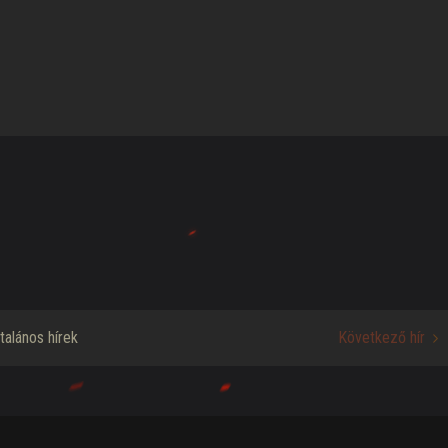
ltalános hírek
Következő hír