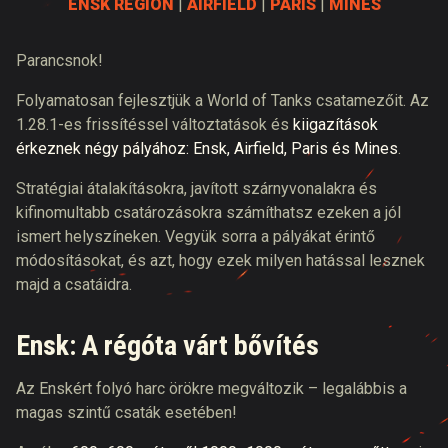
ENSK REGION
|
AIRFIELD
|
PARIS
|
MINES
Parancsnok!
Folyamatosan fejlesztjük a World of Tanks csatamezőit. Az
1.28.1-es frissítéssel változtatások és
kiigazítások
érkeznek négy pályához: Ensk, Airfield, Paris és Mines
.
Stratégiai átalakításokra, javított szárnyvonalakra és
kifinomultabb csatározásokra számíthatsz ezeken a jól
ismert helyszíneken. Vegyük sorra a pályákat érintő
módosításokat, és azt, hogy ezek milyen hatással lesznek
majd a csatáidra.
Ensk: A régóta várt bővítés
Az Enskért folyó harc örökre megváltozik – legalábbis a
magas szintű csaták esetében!