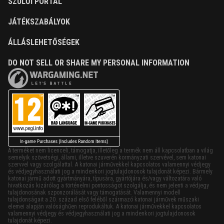
SZÜLŐI PORTÁL
JÁTÉKSZABÁLYOK
ÁLLÁSLEHETŐSÉGEK
DO NOT SELL OR SHARE MY PERSONAL INFORMATION
A terméket nem licenceli, támogatja, illetőleg a termék nem áll kapcsolatban a világ
semelyik szövetségi, állami, illetve szuverén kormányzati szervével, sem katonai
szervvel vagy szolgálattal. A katonai járművekkel kapcsolatos valamennyi védjegy
és védjegyhasználati jog a mindenkori jogtulajdonosok tulajdonát képezi. Bármely
katonai jármű adott gyártmányára, típusára, gyártójára és/vagy változatára való
hivatkozás kizárólag a történelmi pontosságot szolgálja, és nem jelenti a védjegy
tulajdonosának szponzorálását vagy támogatását. Valamennyi modell
tulajdonságait a 20. század első feléből származó katonai járművek műszaki
elemei alapján valósághűen reprodukáltuk. A katonai járművekkel kapcsolatos
valamennyi védjegy és védjegyhasználati jog a mindenkori jogtulajdonosok
tulajdonát képezi.