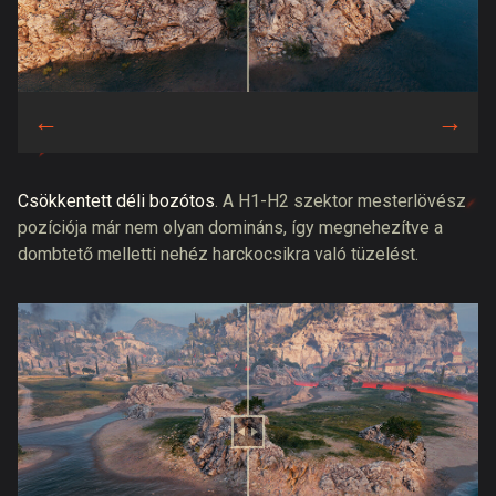
Csökkentett déli bozótos
. A H1-H2 szektor mesterlövész
pozíciója már nem olyan domináns, így megnehezítve a
dombtető melletti nehéz harckocsikra való tüzelést.