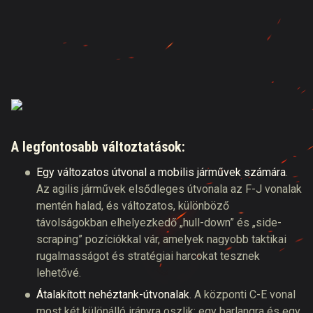
A legfontosabb változtatások:
Egy változatos útvonal a mobilis járművek számára
.
Az agilis járművek elsődleges útvonala az F-J vonalak
mentén halad, és változatos, különböző
távolságokban elhelyezkedő „hull-down” és „side-
scraping” pozíciókkal vár, amelyek nagyobb taktikai
rugalmasságot és stratégiai harcokat tesznek
lehetővé.
Átalakított nehéztank-útvonalak
. A központi C-E vonal
most két különálló irányra oszlik: egy barlangra és egy