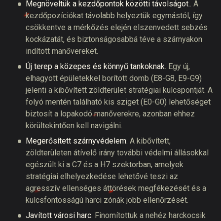
Megnöveltük a kezdőpontok közötti távolságot.
. A
kezdőpozíciókat távolabb helyeztük egymástól, így
csökkentve a mérkőzés elején elszenvedett sebzés
kockázatát, és biztonságosabbá téve a szárnyakon
indított manővereket.
Új terep a közepes és könnyű tankoknak
. Egy új,
elhagyott épületekkel borított domb (E8-G8, E9-G9)
jelenti a kibővített zöldterület stratégiai kulcspontját. A
folyó mentén található kis sziget (E0-G0) lehetőséget
biztosít a lopakodó manőverekre, azonban ehhez
körültekintően kell navigálni.
Megerősített szárnyvédelem
. A kibővített,
zöldterületen átívelő irány további védelmi állásokkal
egészült ki a C7 és a H7 szektorban, amelyek
stratégiai elhelyezkedése lehetővé teszi az
agresszív ellenséges áttörések megfékezését és a
kulcsfontosságú harci zónák jobb ellenőrzését.
Javított városi harc
. Finomítottuk a nehéz harckocsik