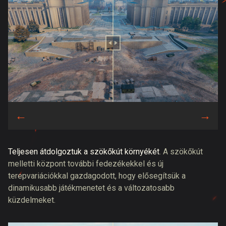
Teljesen átdolgoztuk a szökőkút környékét
. A szökőkút
melletti központ további fedezékekkel és új
terepvariációkkal gazdagodott, hogy elősegítsük a
dinamikusabb játékmenetet és a változatosabb
küzdelmeket.