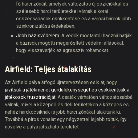
fő harci zónáit, amelyek változatos új pozíciókkal és
szélesebb harci területekkel várnak a korai
összecsapások csökkentése és a városi harcok jobb
szinkronizálása érdekében.
Jobb bázisvédelem
. A védők mostantól használhatják
a bázisok mögötti megerősített védelmi állásokat,
hogy visszaverjék az agresszív rohamokat.
Airfield: Teljes átalakítás
Az Airfield pálya átfogó újratervezésen esik át, hogy
javítsuk a játékmenet gördülékenységét és csökkentsük a
játékosok frusztrációját
. A csaták várhatóan változatosabbá
válnak, mivel a középső és déli területeken a közepes és
nehéz harckocsiknak is jobb harci zónákat alakítunk ki.
Továbbá a piros vonalat egy négyzettel lejjebb toltuk, így
növelve a pálya játszható területét.