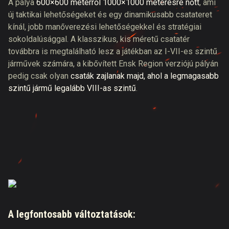
A pálya
600×600 méterről 1000×1000 méteresre nőtt
, ami
új taktikai lehetőségeket és egy dinamikusabb csatateret
kínál, jobb manőverezési lehetőségekkel és stratégiai
sokoldalúsággal. A klasszikus, kis méretű csatatér
továbbra is megtalálható lesz a játékban az I-VII-es szintű
járművek számára, a kibővített Ensk Region verziójú pályán
pedig csak olyan
csaták zajlanak majd, ahol a legmagasabb
szintű jármű legalább VIII-as szintű
.
A legfontosabb változtatások: