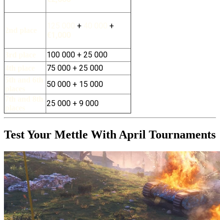
125 000
+
40 000
+
2nd place
€1,000
100 000
+
25 000
3rd place
75 000
+
25 000
4th place
5th and 6th
50 000
+
15 000
places
7th and 8th
25 000
+
9 000
places
Test Your Mettle With April Tournaments