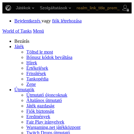
Játékok
Szolgáltatások
realm_link_title_prem_shop
link_title_support
Bejelentkezés
vagy
fiók létrehozása
World of Tanks
Menü
Bezárás
Játék
Töltsd le most
Bónusz kódok beváltása
Hírek
Értékelések
Frissítések
Tankopédia
Zene
Útmutatók
Útmutató újoncoknak
Általános útmutató
Játék gazdaság
Fiók biztonság
Eredmények
Fair Play irányelvek
Wargaming.net játékközpont
Twitch Drops útmutató