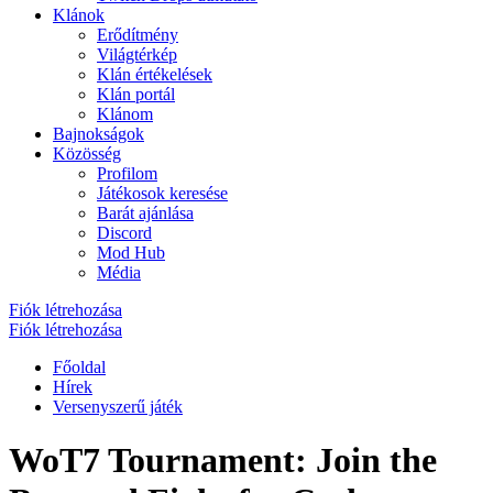
Klánok
Erődítmény
Világtérkép
Klán értékelések
Klán portál
Klánom
Bajnokságok
Közösség
Profilom
Játékosok keresése
Barát ajánlása
Discord
Mod Hub
Média
Fiók létrehozása
Fiók létrehozása
Főoldal
Hírek
Versenyszerű játék
WoT7 Tournament: Join the