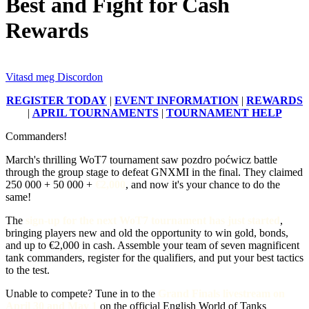
Best and Fight for Cash
Rewards
Vitasd meg Discordon
REGISTER TODAY
|
EVENT INFORMATION
|
REWARDS
|
APRIL TOURNAMENTS
|
TOURNAMENT HELP
Commanders!
March's thrilling WoT7 tournament saw pozdro poćwicz battle
through the group stage to defeat GNXMI in the final. They claimed
250 000
+
50 000
+
€2,000
, and now it's your chance to do the
same!
The
sign-up for the next WoT7 tournament has just started
,
bringing players new and old the opportunity to win gold, bonds,
and up to €2,000 in cash. Assemble your team of seven magnificent
tank commanders, register for the qualifiers, and put your best tactics
to the test.
Unable to compete? Tune in to the
Grand Finals livestream on
April 30 and May 1
on the official English World of Tanks