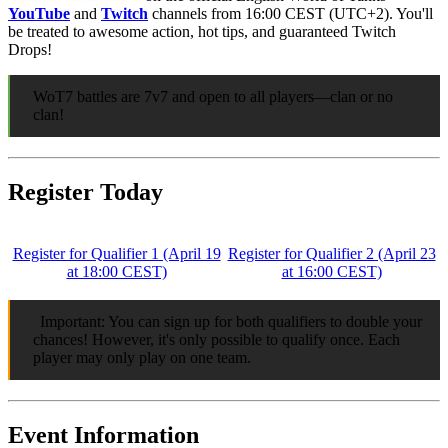
YouTube
and
Twitch
channels from 16:00 CEST (UTC+2). You'll
be treated to awesome action, hot tips, and guaranteed Twitch
Drops!
WoT7 battles are 7v7 and open to all players—clan or no
clan!
Register Today
Register for Qualifier 1 (April 19
Register for Qualifier 2 (April 23
at 18:00 CEST)
at 16:00 CEST)
Important: You can sign up for both qualifiers to double your
chances! However, it's only possible to qualify once. Each
player may only play on one team.
Event Information