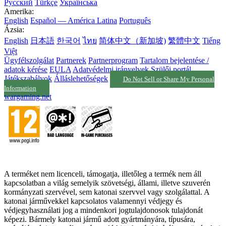
Русский
Türkçe
Українська
Amerika:
English
Español — América Latina
Português
Ázsia:
English
日本語
한국어
ไทย
简体中文（新加坡)
繁體中文
Tiếng
Việt
Ügyfélszolgálat
Partnerek
Partnerprogram
Tartalom bejelentése /
adatok kérése
EULA
Adatvédelmi irányelvek
Szülői portál
Játékszabályok
Álláslehetőségek
Do Not Sell or Share My Personal
Information
wargaming.net
A terméket nem licenceli, támogatja, illetőleg a termék nem áll
kapcsolatban a világ semelyik szövetségi, állami, illetve szuverén
kormányzati szervével, sem katonai szervvel vagy szolgálattal. A
katonai járművekkel kapcsolatos valamennyi védjegy és
védjegyhasználati jog a mindenkori jogtulajdonosok tulajdonát
képezi. Bármely katonai jármű adott gyártmányára, típusára,