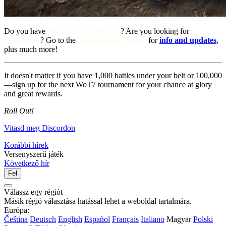
Do you have
any further
questions
? Are you looking for
teammates
? Go to the
Tournament Forum
for
info and updates
,
plus much more!
It doesn't matter if you have 1,000 battles under your belt or 100,000
—sign up for the next WoT7 tournament for your chance at glory
and great rewards.
Roll Out!
Vitasd meg Discordon
Korábbi hírek
Versenyszerű játék
Következő hír
Fel
Válassz egy régiót
Másik régió választása hatással lehet a weboldal tartalmára.
Európa:
Čeština
Deutsch
English
Español
Français
Italiano
Magyar
Polski