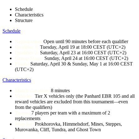
Schedule
Characteristics
Structure
Schedule
Registration:
Open until 90 minutes before each qualifier
Qualifier 1:
Tuesday, April 19
at 18:00 CEST
(UTC+2)
Qualifier 2:
Saturday, April 23
at 16:00 CEST
(UTC+2)
Group Stage:
Sunday, April 24
at 16:00 CEST (UTC+2)
Finals:
Saturday, April 30 & Sunday, May 1
at 16:00 CEST
(UTC+2)
Characteristics
Match duration:
8 minutes
Vehicles:
Tier X vehicles only
(the Panhard EBR 105 and all
reward vehicles are excluded from this tournament—even
from the qualifiers)
Teams:
7 players per team with a maximum of 2
replacements
Map list:
Prokhorovka, Himmelsdorf, Mines, Steppes,
Murovanka, Cliff, Tundra, and Ghost Town