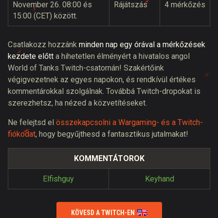
November 26. 08:00 és
Rájátszás
4 mérkőzés
15:00 (CET) között.
Csatlakozz hozzánk
minden nap egy órával a mérkőzések
kezdete előtt
a hihetetlen élményért a hivatalos angol
World of Tanks Twitch-csatornán! Szakértőink
végigvezetnek az egyes napokon, és rendkívül értékes
kommentárokkal szolgálnak. Továbbá Twitch-dropokat is
szerezhetsz, ha nézed a közvetítéseket.
Ne felejtsd el
összekapcsolni a Wargaming- és a Twitch-
fiókodat
, hogy begyűjthesd a fantasztikus jutalmakat!
KOMMENTÁTOROK
Elfishguy
Keyhand
KÖVESD A TWITCH-EN