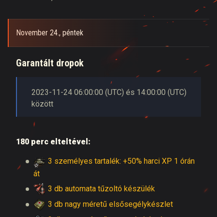
November 24., péntek
Garantált dropok
2023-11-24
06:00:00
(
UTC
) és
14:00:00
(
UTC
)
között
180 perc elteltével:
3 személyes tartalék: +50% harci XP 1 órán
át
3 db automata tűzoltó készülék
3 db nagy méretű elsősegélykészlet