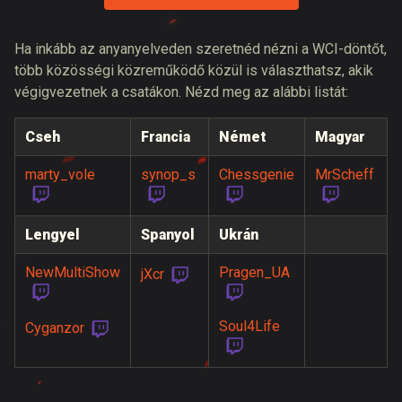
Ha inkább az anyanyelveden szeretnéd nézni a WCI-döntőt,
több közösségi közreműködő közül is választhatsz, akik
végigvezetnek a csatákon. Nézd meg az alábbi listát:
Cseh
Francia
Német
Magyar
marty_vole
synop_s
Chessgenie
MrScheff
Lengyel
Spanyol
Ukrán
NewMultiShow
Pragen_UA
jXcr
Soul4Life
Cyganzor