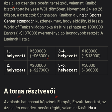
ázsiai és csendes-óceáni térségből, valamint Kínából
biztosította helyét a WCI-döntőben. November 24. és 26.
között, a csapatok Sanghajban, Kínában a
Jing'an Sports
Center színpadán
küzdenek meg, hogy eldőljön, ki lesz a
World of Tanks világbajnoka és ki viszi haza az 1000000
jüanos (~$137000) nyereményalap legnagyobb részét. A
jutalmak listája:
1.
¥500000
3-4.
¥100000
helyezett
(~$68000)
helyezett
(~$13000)
2.
¥200000
5-6.
¥50000
helyezett
(~$27000)
helyezett
(~$6800)
A torna résztvevői
Az alábbi hat csapat képviseli Európát, Észak-Amerikát, az
ázsiai és csendes-óceáni régiót, valamint Kínát.
Ha a