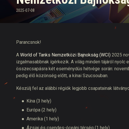
2025-07-08
Twitch Drops útmuta
Parancsnok!
A
World of Tanks Nemzetközi Bajnokság (WCI)
2025 nov
izgalmasabbnak ígérkezik.
A világ minden tájáról nyol
összecsapásra két eseménydús hétvége során: novemb
pedig élő közönség előtt, a kínai Szucsouban.
Készülj fel az alábbi régiók legjobb csapatainak látvá
Kína (3 hely)
Európa (2 hely)
Amerika (1 hely)
Ázsiai és csendes-óceáni térség (1 hely)