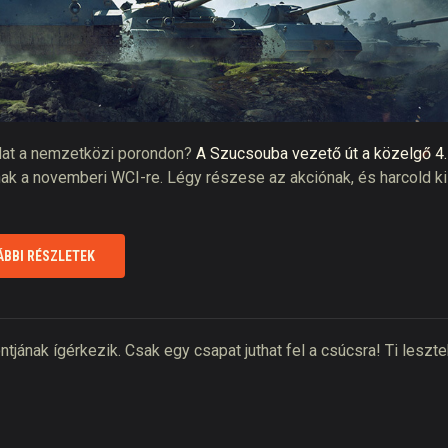
ódat a nemzetközi porondon?
A Szucsouba vezető út a közelgő 4.
ak a novemberi WCI-re. Légy részese az akciónak, és harcold ki
ÁBBI RÉSZLETEK
ának ígérkezik. Csak egy csapat juthat fel a csúcsra! Ti leszte