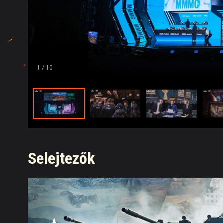
1
/ 10
Selejtezők