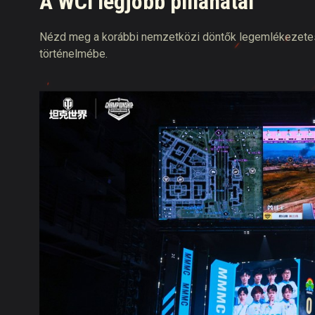
A WCI legjobb pillanatai
Nézd meg a korábbi nemzetközi döntők legemlékezetesebb
történelmébe.