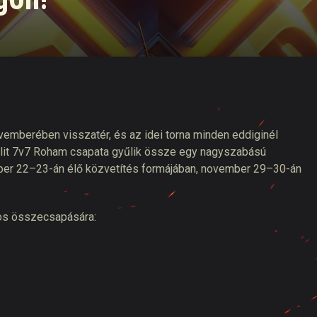
tó
emberében visszatér, és az idei torna minden eddiginél
c elit 7v7 Roham csapata gyűlik össze egy nagyszabású
er 22–23-án élő közvetítés formájában, november 29–30-án
nyos összecsapására: