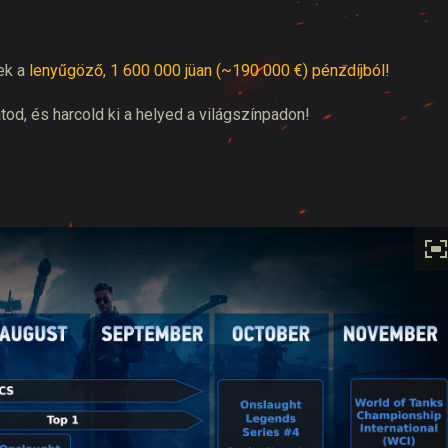
nek a
lenyűgöző, 1 600 000 jüan (~190 000 €) pénzdíjból!
tod, és harcold ki a helyed a világszínpadon!