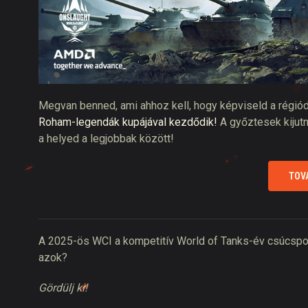
Megvan benned, ami ahhoz kell, hogy képviseld a régi
Roham-legendák kupájával kezdődik!
A győztesek kijutn
a helyed a legjobbak között!
TOV
A 2025-ös WCI a kompetitív World of Tanks-év csúcspontj
azok?
Gördülj ki!