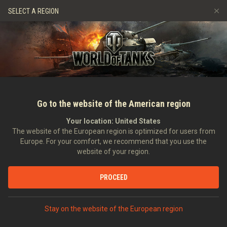
Játékok
Szolgáltatások
Ajándékbolt
Ügyfélszolgálat
SELECT A REGION
Barát ajánlása
Fair Play irányelvek
Zene
Discord
Wargaming.net játékközpont
Mod Hub
Twitch Drops útmutató
Média
Go to the website of the American region
Your location:
United States
The website of the European region is optimized for users from
Europe. For your comfort, we recommend that you use the
website of your region.
Steel Hunter & Frontline: The Great
PROCEED
Vehicles
2020-02-13
Videók
Stay on the website of the European region