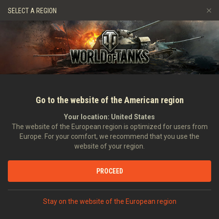
Játékok
Szolgáltatások
Ajándékbolt
Ügyfélszolgálat
SELECT A REGION
Barát ajánlása
Fair Play irányelvek
Zene
Discord
Wargaming.net játékközpont
Mod Hub
Twitch Drops útmutató
Média
Go to the website of the American region
Your location:
United States
The website of the European region is optimized for users from
Europe. For your comfort, we recommend that you use the
website of your region.
Monthly Rundown: December 2021
PROCEED
2021-12-02
Videók
Stay on the website of the European region