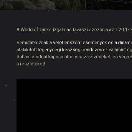
Twitch Drops útmuta
A World of Tanks izgalmas tavaszi szezonja az 1.20.1-es 
Bemutatkoznak a
véletlenszerű események és a dinami
átalakított
legénységi készségi rendszerrel
, valamint 
Roham móddal kapcsolatos visszajelzéseket, és végreha
a részleteket!