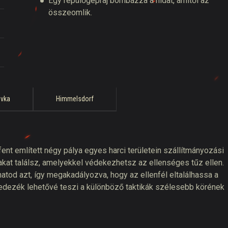
Egy repülőgépraj bombázza a hidat, amitől az
összeomlik.
ovka
Himmelsdorf
 fent említett négy pálya egyes harci területein szállítmányozási
at találsz, amelyekkel védekezhetsz az ellenséges tűz ellen.
hatod azt, így megakadályozva, hogy az ellenfél eltalálhassa a
edezék lehetővé teszi a különböző taktikák szélesebb körének