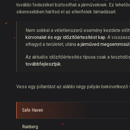
további fedezéket biztosíthat a járműveknek. Ez lehetővé
sikeresebben hárítsd el az ellenfelek támadásait.
Nem sokkal a véletlenszerű esemény kezdete előtt
körvonalat és egy időzítőértesítést kap
. A visszas
elhagyd a területet, utána
a járműved megsemmisül
Az aktuális időzítőértesítés típusa csak a tesztidő
továbbfejlesztjük
.
Vess egy pillantást az alábbi négy pályán bekövetkező
Safe Haven
Ruinberg