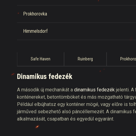
Prokhorovka
Himmelsdorf
Safe Haven
Ruinberg
Prokhor
Dinamikus fedezék
A második új mechanikát a
dinamikus fedezék
jelenti. A
konténereket, betontömböket és más mozgatható tárgyak
Például elbújhatsz egy konténer mögé, vagy előre is tol
járműved sebezhető alsó páncéllemezét. A dinamikus f
alkalmazását, csapatban és egyedül egyaránt.