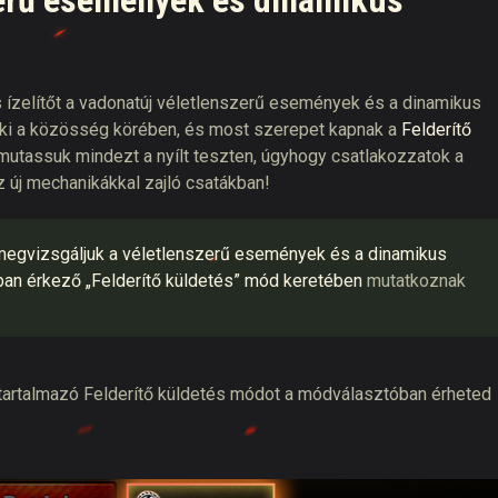
zerű események és dinamikus
 ízelítőt a vadonatúj véletlenszerű események és a dinamikus
 ki a közösség körében, és most szerepet kapnak a
Felderítő
emutassuk mindezt a nyílt teszten, úgyhogy csatlakozzatok a
 új mechanikákkal zajló csatákban!
megvizsgáljuk a véletlenszerű események és a dinamikus
an érkező „Felderítő küldetés” mód keretében
mutatkoznak
artalmazó Felderítő küldetés módot a módválasztóban érheted