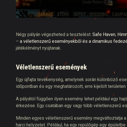
Négy pályán végezheted a tesztelést:
Safe Haven
,
Himm
–
a véletlenszerű eseményekből és a dinamikus fedez
játékélményt nyújtanak.
Véletlenszerű események
Egy újfajta tevékenység, amelynek során különböző es
időpontban és egy meghatározott, erre kijelölt területen 
A pályától függően ilyen esemény lehet például egy h
érkezése. Egy csatában egy vagy több véletlenszerű es
Minden egyes véletlenszerű esemény megváltoztatja a já
harci helyzetet. Például, ha egy repülőgép egy épületbe 