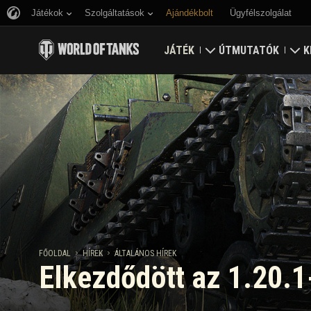
Játékok
Szolgáltatások
Ajándékbolt
Ügyfélszolgálat
JÁTÉK
ÚTMUTATÓK
K
Töltsd le most
Útmutató újoncoknak
E
Bónusz kódok beváltása
Általános útmutató
V
Hírek
Játék gazdaság
K
Értékelések
Fiók biztonság
Frissítések
Eredmények
FŐOLDAL
HÍREK
ÁLTALÁNOS HÍREK
Elkezdődött az 1.20.1-e
Tankopédia
Fair Play irányelvek
Zene
Wargaming.net játék