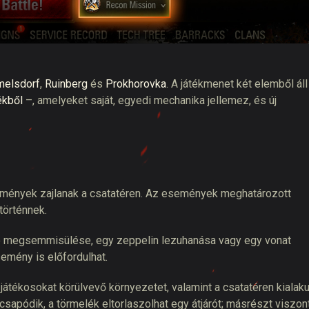
elsdorf
,
Ruinberg
és
Prokhorovka
. A játékmenet két elemből áll
ékből
–, amelyeket saját, egyedi mechanika jellemez, és új
emények zajlanak a csatatéren. Az események meghatározott
történnek.
ajó megsemmisülése, egy zeppelin lezuhanása vagy egy vonat
emény is előfordulhat.
tékosokat körülvevő környezetet, valamint a csatatéren kialaku
csapódik, a törmelék eltorlaszolhat egy átjárót; másrészt viszon