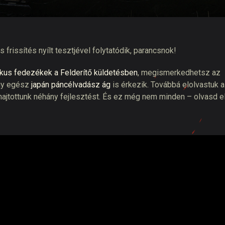
tó
frissítés nyílt tesztjével folytatódik, parancsnok!
kus fedezékek a Felderítő küldetésben
, megismerkedhetsz az
egy egész
japán páncélvadász ág
is érkezik. Továbbá elolvastuk a
jtottunk néhány fejlesztést. És ez még nem minden – olvasd e