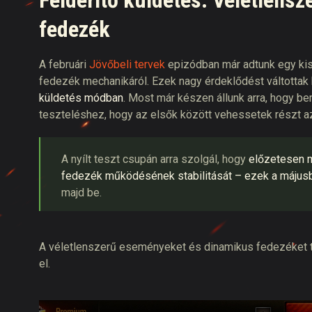
Felderítő küldetés: Véletlens
fedezék
A februári
Jövőbeli tervek
epizódban már adtunk egy kis
fedezék mechanikáról. Ezek nagy érdeklődést váltottak
küldetés módban
. Most már készen állunk arra, hogy b
teszteléshez, hogy az elsők között vehessetek részt az
A nyílt teszt csupán arra szolgál, hogy
előzetesen 
fedezék működésének stabilitását – ezek a májusb
majd be.
A véletlenszerű eseményeket és dinamikus fedezéket t
el.